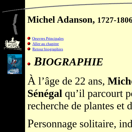
Michel Adanson,
1727-180
Oeuvres Principales
Aller au chapitre
Retour biographies
B
IOGRAPHIE
À
l’âge de 22 ans,
Mich
Sénégal
qu’il parcourt p
recherche de plantes et
P
ersonnage solitaire, in