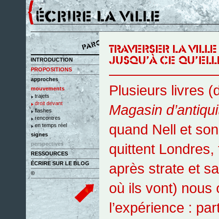
INTRODUCTION
PROPOSITIONS
approches
Plusieurs livres (
mouvements
trajets
droit devant
Magasin d’antiqui
flashes
rencontres
quand Nell et so
en temps réel
signes
perspectives
quittent Londres, t
RESSOURCES
ÉCRIRE SUR LE BLOG
après strate et 
©
où ils vont) nous
l’expérience : parti